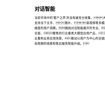
对话智能
专家咨询
当前市场中的‘客户之声’并没有被充分收集，
支持当下文字、图片、音视频等多模
维度的用户洞察。围绕对话智能展开的专业、
全面、聚焦的行业垂类大模型应用产品，
业重构业务应用场景，推动以用户为中心的全链
命周期的线索和售后服务智能升级。
yh英皇
了解更多
yh英皇
股票代
码：000034.SZ
联系我们
隐私政策
法律声明
网