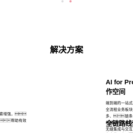
解决方案
AI for
作空间
端到端的一站式
全流程业务板块
索增强，
多、链条
帮助有效
全链路线
构建以AI为核
无缝集成与交互