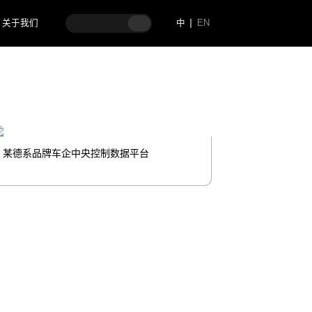
关于我们
中
EN
某德系品牌车企中央控制数据平台
某汽车公司