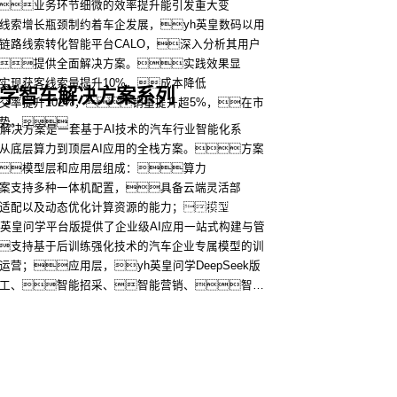
业务环节细微的效率提升能引发重大变
线索增长瓶颈制约着车企发展，yh英皇数码以用
链路线索转化智能平台CALO，深入分析其用户
更多
提供全面解决方案。实践效果显
实现获客线索量提升10%，成本降低
问学智车解决方案系列
成交率提升102%，销量提升超5%，在市
势。
车解决方案是一套基于AI技术的汽车行业智能化系
从底层算力到顶层AI应用的全栈方案。方案
模型层和应用层组成：算力
案支持多种一体机配置，具备云端灵活部
更多
适配以及动态优化计算资源的能力；模型
联系我们
h英皇问学平台版提供了企业级AI应用一站式构建与管
支持基于后训练强化技术的汽车企业专属模型的训
营；应用层，yh英皇问学DeepSeek版
工、智能招采、智能营销、智能
I for BI等一系列解决方案，可助力汽车行业实
让管理更智能、响应更敏捷。
咨询