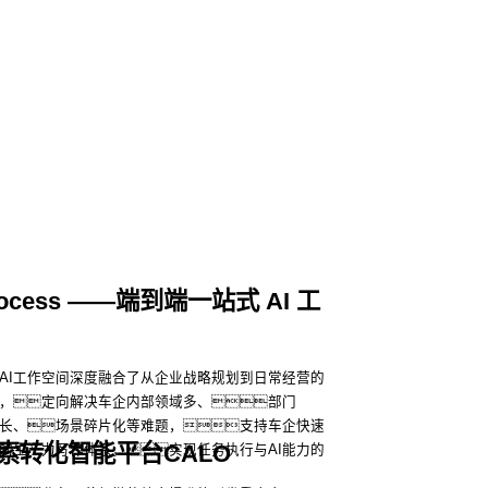
 Process ——端到端一站式 AI 工
AI工作空间深度融合了从企业战略规划到日常经营的
，定向解决车企内部领域多、部门
长、场景碎片化等难题，支持车企快速
索转化智能平台CALO
心的生产力写作体系，实现任务执行与AI能力的