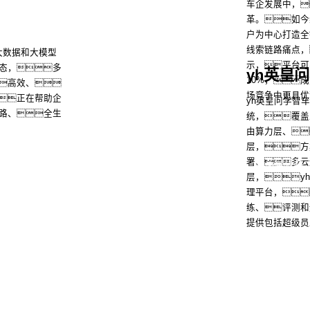
车企发展中，
革。如今
户为中心打造全
了解
线索链路痛点，
大数据和大模型
示，平台可
态，多
yh英皇
10%，
高效、
场竞争中更具优
正在帮助企
yh英皇问学智
路、全生
统，覆盖
由算力层、
层，方
了解
署、多云
控股
yh英皇信息
yh英皇问学
yh英皇鲲泰
yh英皇云科
层，y
商桥
山石网科
高科数聚
GoPomelo
理平台，
练、评测和运
提供包括超级员
客服、A
现数字化转型，
专家
络安全与隐私保护