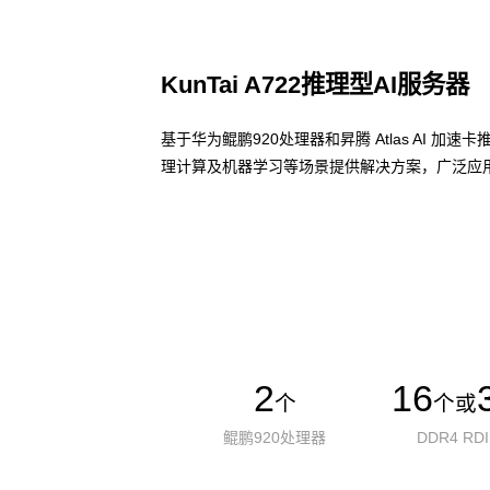
KunTai A722推理型AI服务器
基于华为鲲鹏920处理器和昇腾 Atlas AI 
理计算及机器学习等场景提供解决方案，广泛应用
了解更多AI算力服务器
2
16
个
个或
鲲鹏920处理器
DDR4 RD