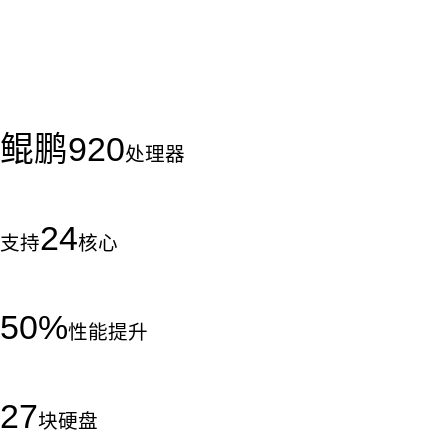
鲲鹏
920
处理器
24
支持
核心
50
%
性能提升
27
块硬盘