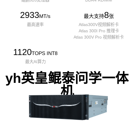
鲲鹏920处理器
DDR4 RDIMM
2933
8
MT/s
最大支持
张
最高速率
Atlas300V视频解析卡
Atlas 300I Pro 推理卡
Atlas 300V Pro 视频解析卡
1120
TOPS INT8
最大AI算力
yh英皇鲲泰问学一体
机