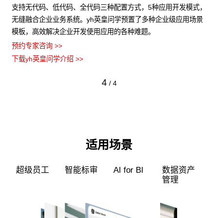
构化
支持无代码、低代码、全代码三种配置方式，5种应用开发模式，
y
据安
无缝融合企业业务系统。yh英皇问学预置了多种企业级应用场景
统
模板，高效解决企业开发使用应用的各种难题。
弹
预约专家咨询 >>
预约
下载yh英皇问学介绍 >>
下载
4
/
4
适用场景
超级员工
智能标审
AI for BI
数据资产
管理