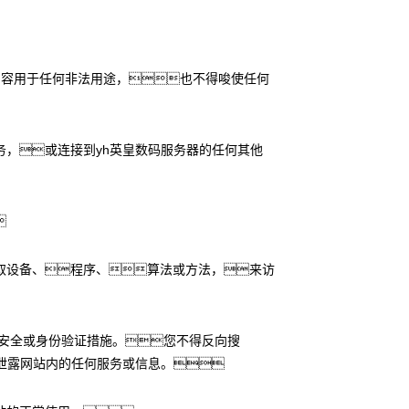
内容用于任何非法用途，也不得唆使任何
，或连接到yh英皇数码服务器的任何其他

取设备、程序、算法或方法，来访
安全或身份验证措施。您不得反向搜
泄露网站内的任何服务或信息。