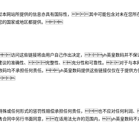
过本网站所提供的信息亦具有国际性，其中可能包含对未在您所在
您的国家或地区都提供。
访问这些链接将由用户自己作出决定，yh英皇数码并不保
建议的准确性、完整性、充分性和可靠性。对于与本
数码均不承担任何责任。yh英皇数码提供这些链接仅仅在于提供方

特殊或任何形式的惩罚性赔偿承担任何责任，也不应对任何利润、
售合同中另行书面同意，在适用法允许的范围内，yh英皇数码不