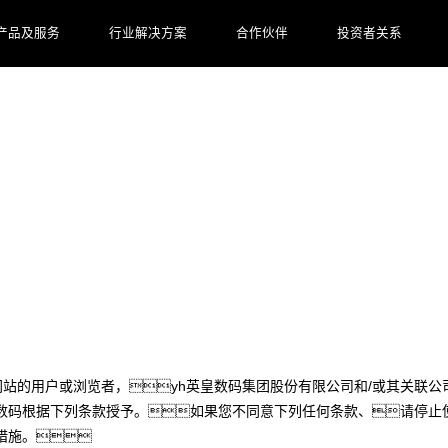
产品及服务
行业解决方案
合作伙伴
投资者关系
网站的用户或浏览者，yh英皇数码集团股份有限公司和/或其关联公司
皇数码根据下列条款授予。如果您不同意下列任何条款、请停止
措施。