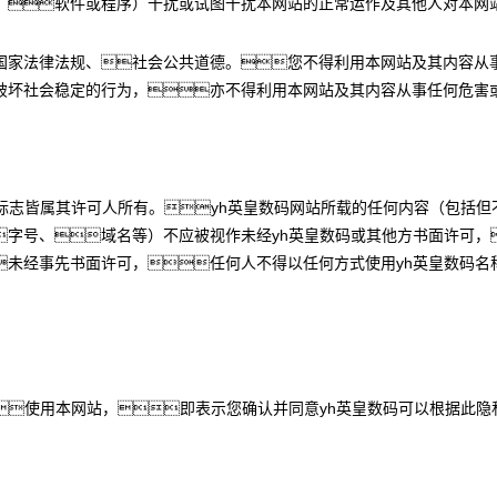
、软件或程序）干扰或试图干扰本网站的正常运作及其他人对本网
国家法律法规、社会公共道德。您不得利用本网站及其内容从
破坏社会稳定的行为，亦不得利用本网站及其内容从事任何危害
标志皆属其许可人所有。yh英皇数码网站所载的任何内容（包括
字号、域名等）不应被视作未经yh英皇数码或其他方书面许可，
未经事先书面许可，任何人不得以任何方式使用yh英皇数码名
使用本网站，即表示您确认并同意yh英皇数码可以根据此隐