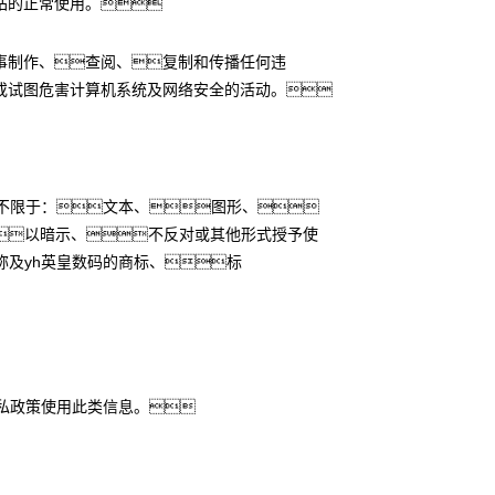
站的正常使用。
事制作、查阅、复制和传播任何违
或试图危害计算机系统及网络安全的活动。
但不限于：文本、图形、
以暗示、不反对或其他形式授予使
称及yh英皇数码的商标、标
私政策使用此类信息。