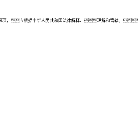
事项，应根据中华人民共和国法律解释、理解和管辖。
控股
yh英皇信息
yh英皇问学
yh英皇鲲泰
yh英皇云科
商桥
山石网科
高科数聚
GoPomelo