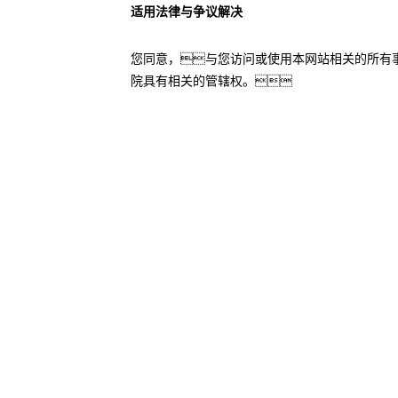
适用法律与争议解决
您同意，与您访问或使用本网站相关的所有
院具有相关的管辖权。
yh英皇
yh英皇
股票代码：000034.SZ