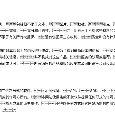
信息，包括但不限于文本、图片、数据、观点、
完整、充分和可靠性，并且明确声明不对这些材料和
不限于有关所有权担保、没有侵犯第三方权利、质量和没有计
随时对本网站上的内容进行修改，为了得到最新版本的信息，请定
供相关信息，并不构成对这些产品、服务的认可或推荐。
保证或认可，所有销售的产品和服务应受本公司的销售合同和条
二进制形式的软件、示例代码、API、SDK、
数码或其许可方所有。本网站使用条款不就软件提供任何形式的许可
植入或其他派生操作，不得以任何方式研究网站功能的内部
。