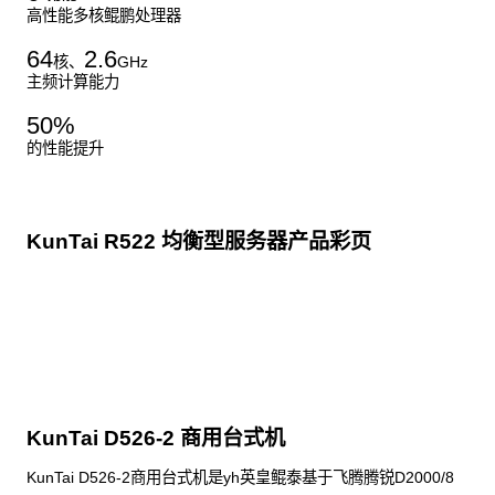
高性能多核鲲鹏处理器
64
2.6
核、
GHz
主频计算能力
50
%
的性能提升
KunTai R522 均衡型服务器产品彩页
点击下载
KunTai D526-2 商用台式机
KunTai D526-2商用台式机是yh英皇鲲泰基于飞腾腾锐D2000/8