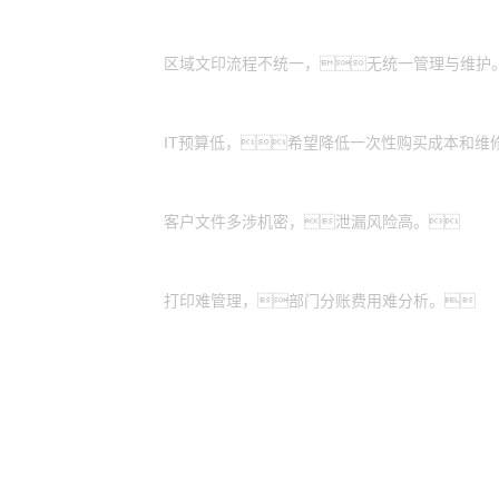
全国有分支机构的大型企业：
区域文印流程不统一，无统一管理与维护
有轻资产运营需求的中小企业：
IT预算低，希望降低一次性购买成本和维
特殊涉密行业：
客户文件多涉机密，泄漏风险高。
业务扩展期的企业：
打印难管理，部门分账费用难分析。