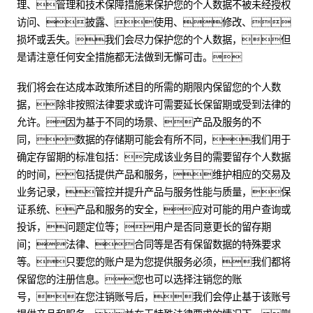
理、管理和技术保障措施来保护您的个人数据不被未经授权
访问、披露、使用、修改、
损坏或丢失。我们会尽力保护您的个人数据，但
是请注意任何安全措施都无法做到无懈可击。
我们将会在达成本政策所述目的所需的期限内保留您的个人数
据，除非按照法律要求或许可需要延长保留期或受到法律的
允许。因为基于不同的场景、产品及服务的不
同，数据的存储期可能会有所不同，我们用于
确定存留期的标准包括：完成该业务目的需要留存个人数据
的时间，包括提供产品和服务，维护相应的交易及
业务记录，管控并提升产品与服务性能与质量，保
证系统、产品和服务的安全，应对可能的用户查询或
投诉，问题定位等；用户是否同意更长的留存期
间；法律、合同等是否有保留数据的特殊要求
等。只要您的账户是为您提供服务必须，我们都将
保留您的注册信息。您也可以选择注销您的账
号，在您注销账号后，我们会停止基于该账号