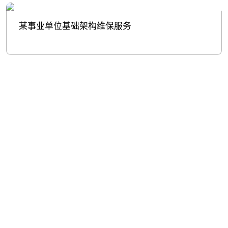
某事业单位基础架构维保服务
股票代
码：000034.SZ
yh英皇控股
yh英皇信息
yh英皇问学
yh英皇鲲泰
yh英皇云科
yh英皇商桥
山石网科
高科数聚
GoPomelo