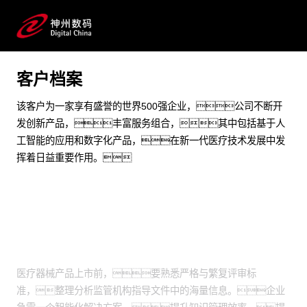
yh英皇问学通过自研RAID平台助力世界500强医疗器械
企业大幅提升评审效率与通过率，加速创新产品上市
客户档案
预约专家咨询
该客户为一家享有盛誉的世界500强企业，公司不断开
发创新产品，丰富服务组合，其中包括基于人
工智能的应用和数字化产品，在新一代医疗技术发展中发
挥着日益重要作用。
业务挑战
医疗器械产品上市前，要熟悉严格与繁复评审标
准，整理分析监管机构指导文件中的海量信息。企业