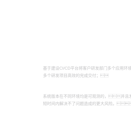
客户价值
业务持续、快速的高质量发布
基于建设CI/CD平台将客户研发部门多个应用环
多个研发项目高效的完成交付；
业务版本发布可控、可观测
系统版本在不同环境均是可观测的，并且
短时间内解决不了问题造成的更大风险。