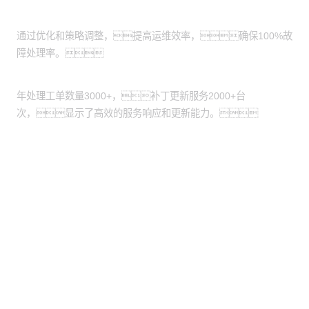
运维效率：
通过优化和策略调整，提高运维效率，确保100%故
障处理率。
服务更新：
年处理工单数量3000+，补丁更新服务2000+台
次，显示了高效的服务响应和更新能力。
股票代码：000034.SZ
yh英皇控股
yh英皇信息
yh英皇问学
yh英皇鲲泰
yh英皇云科
yh英皇商桥