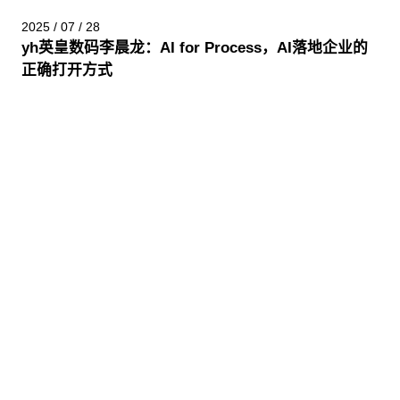
2025 / 07 / 28
yh英皇数码李晨龙：AI for Process，AI落地企业的
正确打开方式
股票代码：000034.SZ
yh英皇控股
yh英皇信息
yh英皇问学
yh英皇鲲泰
yh英皇云科
yh英皇商桥
山石网科
高科数聚
GoPomelo
联系我们
隐私政策
法律声明