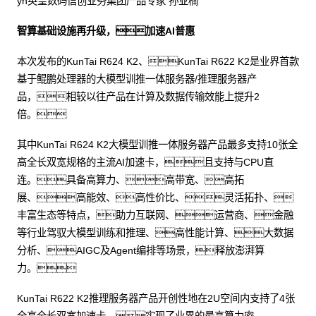
yh英皇数码信创业务集团产品专家 孙亚楠
智算基础设施再升级，加速AI普惠
本次发布的KunTai R624 K2、KunTai R622 K2是业界首款
基于鲲鹏处理器的大模型训推一体服务器/推理服务器产
品，相较以往产品在计算及数据传输效能上提升2
倍。
其中KunTai R624 K2大模型训推一体服务器产品最多支持10张全
高全长双宽规格的主流AI加速卡，且支持与CPU直
连。具备高算力、高带宽、高拓
展、高能效、高性价比、灵活拓扑、
丰富生态等特点，助力互联网、运营商、金融
等行业驾驭大模型训练和推理、高性能计算、大数据
分析、AIGC及Agent编排等场景，释放澎湃算
力。
KunTai R622 K2推理服务器产品开创性地在2U空间内支持了4张
全高全长双宽加速卡，实现了业界的最高算力密