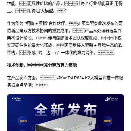
性能、更具性价比的产品，让每个行业都能真正‘用得
上、用得起’大模型。”
作为华为 “鲲鹏 + 昇腾”合作伙伴，yh英皇鲲泰此次发布的两
款新品是双方技术协同的重要成果。产品从处理器选型到
架构设计阶段，便与鲲鹏技术团队深度联动，不仅
实现硬件性能最大化释放，更同步接入鲲鹏 + 昇腾生态的软
件栈，形成 “端 - 边 - 云” 一体化的算力网络。
技术创新，充分释放算力潜能
在产品亮点方面，以KunTai R624 K2大模型训推一体服
务器重点举例：