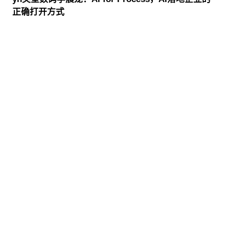
正确打开方式
股票代码：000034.SZ
yh英皇控股
yh英皇信息
yh英皇问学
yh英皇鲲泰
yh英皇云科
yh英皇商桥
山石网科
高科数聚
GoPomelo
联系我们
隐私政策
法律声明
网络安全与隐私保护