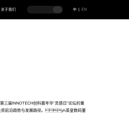
关于我们
中
EN
代企业管理
三届INNOTECH创科嘉年华“灵感日”论坛的重
资前沿趋势与发展路径。yh英皇数码董