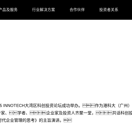
产品及服务
行业解决方案
合作伙伴
投资者关系
NNOTECH大湾区科创投资论坛，再谈AI时
5 INNOTECH大湾区科创投资论坛成功举办。作为港科大（广州）第
专家、学者、企业家及投资人齐聚一堂，共话科创投
时代企业管理的思考》的主旨演讲。