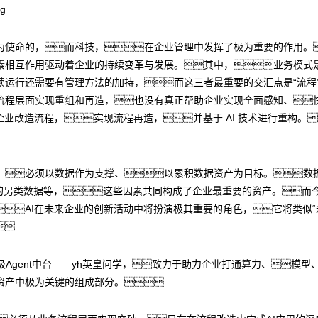
为使命的，而科技，在企业管理中发挥了极为重要的作用。
素相互作用驱动着企业的持续变革与发展。其中，业务模式
行还需要有管理方法的加持，而这三者最重要的交汇点是“流程”（Pr
流程层面实现重组和再造，也没有真正帮助企业实现全面感知、
造流程，实现流程再造，并基于 AI 技术进行重构。“AI
，必须以数据作为支撑、以累积数据资产为目标。数
获取的另类数据等，这些因素共同构成了企业最重要的资产。
AI在未来企业的创新活动中将扮演极其重要的角色，它将类似“

Agent中台——yh英皇问学，致力于助力企业打通算力、模型
资产中极为关键的组成部分。