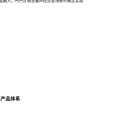
度嵌入，才标志着AI在企业场景中真正实现
算产品体系