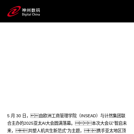
2025 / 05 / 30
INSEAD×yh英皇数码首个AI案例发
布！郭为亚太AI大会畅谈AI+企业
管理
5 月 30 日，由欧洲工商管理学院（INSEAD）与计然集团联
合主办的2025亚太AI大会圆满落幕。本次大会以“智启未
来，共塑人机共生新范式”为主题，携手亚太地区顶