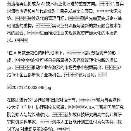
务流程再造将成为 AI 技术商业化演进的重要方向。而要实
现流程再造和AI时代企业对于自身发展全面感知、快速决
策、持续迭代的管理目标，则首先需要完成企业基
础设施的重构，实现业务流程与全新的数云融合技术架
构的融合，进而推动企业实现数据资产最大化的本质追
求。
“在 AI与数云融合的时代浪潮下，借助数据资产的形
成，企业可将自身所掌握的天然禀赋转化为新的增长
点，推动企业在激烈的市场竞争中脱颖而出，这
给每个企业都带来了全新机会。”郭为谈到。
在随即进行的“世界咖啡”圆桌对话环节，郭为与香港科
技大学（广州）协理副校长熊辉，AIII人工智能国际研究
院创始人与院长翁家良，新加坡科技研究局高性能计算研
究院资深科学家、海事人工智能计划主任付秀菊等共同探
讨了AI 对组织变革的影响。