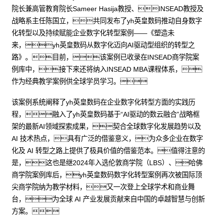
院长兼高管教育院长Sameer Hasija教授、INSEAD教授及
战略系主任陈国立，共同发布了yh英皇数码推动自身数字
化转型以及持续赋能企业数字化转型案例——《塑造未
来，yh英皇数码从数字化迈向AI驱动型组织的转型之
路》。目前，该案例已收录在INSEAD商学院案
例库中，接下来还将纳入INSEAD MBA课程体系，
作为经典教学案例供全球学员学习。
该案例系统阐释了yh英皇数码在企业数字化转型方面的实践历
程，融入了yh英皇数码基于“AI驱动的数云融合”战略框
架的最新AI领域探索成果，契合全球数字化发展趋势以及
AI 技术热点，具有广泛的借鉴意义，为众多企业在数字
化及 AI 转型之路上提供了极具价值的借鉴范本。值得注意的
是，这也是继2024年入选伦敦商学院（LBS）、哈佛
商学院案例库后，yh英皇数码数字化转型案例再次被国际顶
尖商学院纳为教学材料，又一次登上全球学术和商业舞
台，为全球 AI 产业发展贡献来自中国的卓越智慧与创新
方案。