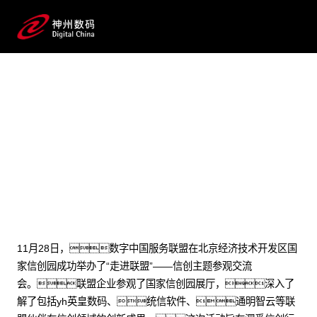
2023 / 12 / 01
“走进联盟”信创主题交流，携
手共建生态发展
11月28日，数字中国服务联盟在北京经济技术开发区国
家信创园成功举办了“走进联盟”——信创主题参观交流
会。联盟企业参观了国家信创园展厅，深入了
解了包括yh英皇数码、统信软件、通明智云等联