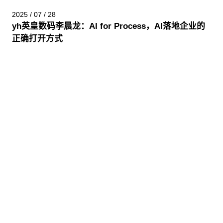
2025 / 07 / 28
yh英皇数码李晨龙：AI for Process，AI落地企业的
正确打开方式
股票代码：000034.SZ
yh英皇控股
yh英皇信息
yh英皇问学
yh英皇鲲泰
yh英皇云科
yh英皇商桥
山石网科
高科数聚
GoPomelo
联系我们
隐私政策
法律声明