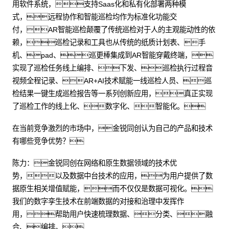
用软件系统，支持Saas化和私有化部署两种模
式，远程协作和智能巡检均作为标准化功能交
付，AR智能巡检颠覆了传统巡检对于人的主观能动性的依
赖，巡检记录和工具也从传统的纸质计划表、手
机、pad、巡更棒集成到AR智能穿戴终端，
实现了巡检任务线上编排、下发、巡检执行过程音
视频全程记录、AR+AI技术赋能一线巡检人员、巡
检结果一键生成巡检报告等一系列创新应用，真正实现
了巡检工作的线上化、数字化、智能化。
在当前竞争激烈的市场中，金锐同创认为自己的产品和技术
有哪些竞争优势？
陈力：金锐同创在网络和原生数据领域的技术优
势，以及数据中台技术的应用，为用户提供了数
据原生相关增值赋能，而不仅仅是数据可视化。
我们的数字孪生技术在前端数据的对接和治理中发挥作
用，帮助用户快速梳理数据、分类、融
合、编排。