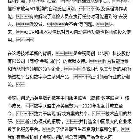
程可追溯，可抽查，还通过轨迹追踪、
信标布放与AR眼镜的自动感应识别，以及远程协作功
能，有效解决了巡检人员在执行任务时可能遇到的“去没
去、做没做、会不会”等问题。未
来，OCR和机器视觉比对等AI自动巡检功能也将陆续投入使
用。
在这场技术革新的背后，是金锐同创（北京）科技股份
有限公司（简称“金锐同创”）的默默支持。作为智能运维
和智能制造领域的领军企业，金锐同创以其创新的AR智
能巡检平台和数字孪生系列产品，正引领着行业的新潮
流。
金锐同创是yh英皇数码数字中国服务联盟（简称“数字联盟”）核
心成员，数字联盟由yh英皇数码于2020年发起并成立至
今，致力于实现“解决方案的共享、技术应用的共
研、新业务模式的拓展”，并打造全中国最大的企业级
数字化服务平台。为了促进联盟生态资源共享和创新，
我们有幸采访到了金锐同创的副总兼创新产品负责人陈