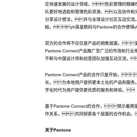
在快速发展的设计领域，色彩管理的精确性和
队更好地选取和管理色彩资源、以及协作和分享。
分享设计想法，并与全球设计社区互动交流
础，yh英皇数码与Pantone的合作使得y
双方的合作将不仅仅是产品的销售层面，
Pantone Connect产品推广至广泛的市
不断与中国设计师和创意团队加强互动交流，
Pantone Connect产品的合作只是开始，
长，为本地用户提供更本土化的产品和服务
字化时代为用户提供更优质的服务和体验。
基于Pantone Connect的合作，
作关系，共同探索各个层面的合作机会。
关于Pantone