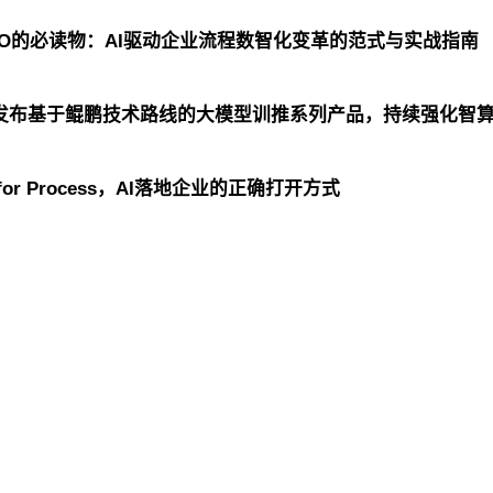
CIO的必读物：AI驱动企业流程数智化变革的范式与实战指南
泰发布基于鲲鹏技术路线的大模型训推系列产品，持续强化智
or Process，AI落地企业的正确打开方式
控股
yh英皇信息
yh英皇问学
yh英皇鲲泰
yh英皇云科
商桥
山石网科
高科数聚
GoPomelo