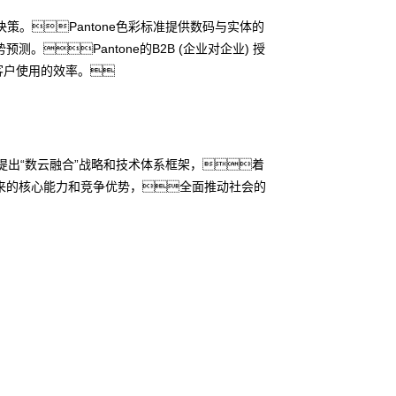
策。Pantone色彩标准提供数码与实体的
Pantone的B2B (企业对企业) 授
客户使用的效率。
提出“数云融合”战略和技术体系框架，着
来的核心能力和竞争优势，全面推动社会的