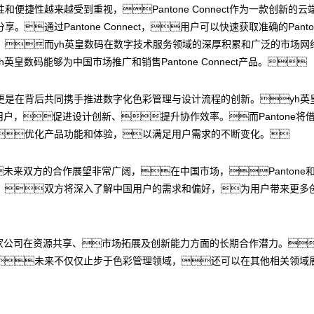
便捷性越来越受到重视，Pantone Connect作为一款创新
通过Pantone Connect，用户可以快速获取准确的Pa
。而yh英皇数码在数字技术服务领域的深厚积累和广泛的市场网
h英皇数码能够为中国市场推广和销售Pantone Connect产品。
更是在背后共同携手推进数字化色彩管理与设计流程的创新。yh英
场和行业用户，促进设计创新、提升协作效率。而Panton
优化产品功能和体验，以满足用户需求的不断变化。
未来双方的合作展望非常广阔，在中国市场，Panton
。双方将深入了解中国用户的需求和偏好，为用户带来更多
预示着两家公司在资源共享、市场拓展及创新能力方面的长期合作潜力。
未来不仅仅止步于色彩管理领域，还可以在其他相关领域