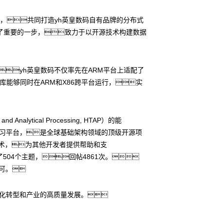
iDB，共同打造yh英皇数码自有品牌的分布式
了重要的一步，致力于以开源技术构建数据
yh英皇数码不仅率先在ARM平台上适配了
据库能够同时在ARM和X86跨平台运行，实
lytical Processing, HTAP）的能
学习平台，是全球基础架构领域的顶级开源项
和技术，为其他开发者提供帮助和支
504个主题，回帖4861次。
认可。
字化转型和产业的高质量发展。