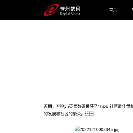
首页
2024 / 01 / 04
yh英皇数码荣获TiDB “社区最
近期，yh英皇数码荣获了“TiDB 社区最佳
的发展和社区的繁荣。