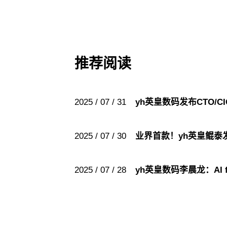
推荐阅读
2025 / 07 / 31
yh英皇数码发布CTO/
2025 / 07 / 30
业界首款！yh英皇鲲
2025 / 07 / 28
yh英皇数码李晨龙：AI f