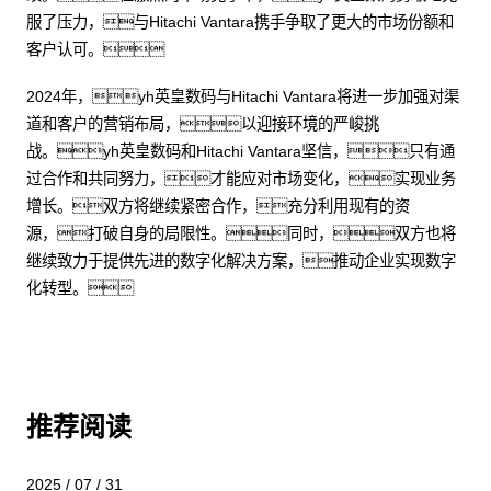
服了压力，与Hitachi Vantara携手争取了更大的市场份额和
客户认可。
2024年，yh英皇数码与Hitachi Vantara将进一步加强对渠
道和客户的营销布局，以迎接环境的严峻挑
战。yh英皇数码和Hitachi Vantara坚信，只有通
过合作和共同努力，才能应对市场变化，实现业务
增长。双方将继续紧密合作，充分利用现有的资
源，打破自身的局限性。同时，双方也将
继续致力于提供先进的数字化解决方案，推动企业实现数字
化转型。
推荐阅读
2025 / 07 / 31