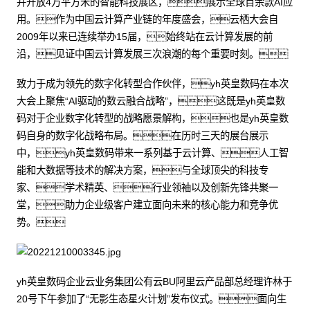
并开放4万平方米的智能科技展区，展示全球百余款AI应
用。作为中国云计算产业链的年度盛会，云栖大会自
2009年以来已连续举办15届，始终站在云计算发展的前
沿，见证中国云计算发展三次浪潮的每个重要时刻。
致力于成为领先的数字化转型合作伙伴，yh英皇数码在本次
大会上聚焦“AI驱动的数云融合战略”，这既是yh英皇数
码对于企业数字化转型的战略愿景解构，也是yh英皇数
码自身的数字化战略布局。在历时三天的展台展示
中，yh英皇数码带来一系列基于云计算、人工智
能和大数据等技术的解决方案，与全球顶尖的科技专
家、学术精英、行业领袖以及创新先锋共聚一
堂，助力企业级客户建立面向未来的核心能力和竞争优
势。
yh英皇数码企业云业务集团公有云BU阿里云产品部总经理许林于
20号下午参加了“无影生态星火计划”发布仪式。面向生