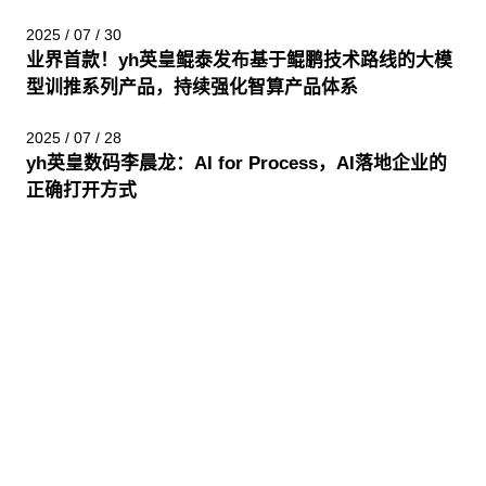
2025 / 07 / 30
业界首款！yh英皇鲲泰发布基于鲲鹏技术路线的大模
型训推系列产品，持续强化智算产品体系
2025 / 07 / 28
yh英皇数码李晨龙：AI for Process，AI落地企业的
正确打开方式
股票代码：000034.SZ
yh英皇控股
yh英皇信息
yh英皇问学
yh英皇鲲泰
yh英皇云科
yh英皇商桥