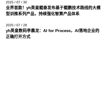
2025 / 07 / 30
业界首款！yh英皇鲲泰发布基于鲲鹏技术路线的大模
型训推系列产品，持续强化智算产品体系
2025 / 07 / 28
yh英皇数码李晨龙：AI for Process，AI落地企业的
正确打开方式
股票代码：000034.SZ
yh英皇控股
yh英皇信息
yh英皇问学
yh英皇鲲泰
yh英皇云科
yh英皇商桥
山石网科
高科数聚
GoPomelo