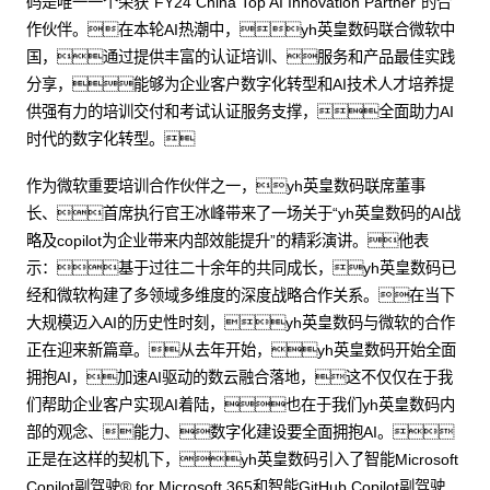
码是唯一一个荣获“FY24 China Top AI Innovation Partner”的合
作伙伴。在本轮AI热潮中，yh英皇数码联合微软中
国，通过提供丰富的认证培训、服务和产品最佳实践
分享，能够为企业客户数字化转型和AI技术人才培养提
供强有力的培训交付和考试认证服务支撑，全面助力AI
时代的数字化转型。
作为微软重要培训合作伙伴之一，yh英皇数码联席董事
长、首席执行官王冰峰带来了一场关于“yh英皇数码的AI战
略及copilot为企业带来内部效能提升”的精彩演讲。他表
示：基于过往二十余年的共同成长，yh英皇数码已
经和微软构建了多领域多维度的深度战略合作关系。在当下
大规模迈入AI的历史性时刻，yh英皇数码与微软的合作
正在迎来新篇章。从去年开始，yh英皇数码开始全面
拥抱AI，加速AI驱动的数云融合落地，这不仅仅在于我
们帮助企业客户实现AI着陆，也在于我们yh英皇数码内
部的观念、能力、数字化建设要全面拥抱AI。
正是在这样的契机下，yh英皇数码引入了智能Microsoft
Copilot副驾驶® for Microsoft 365和智能GitHub Copilot副驾驶