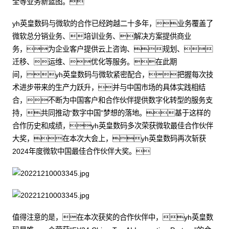
全等业务新蓝图。
yh英皇数码与微软的合作已经跨越二十多年，业务覆盖了
微软总分销业务、培训业务、解决方案提供商业
务，为企业客户提供云上咨询、规划、
迁移、运维、优化等服务。在此期
间，yh英皇数码与微软紧密配合，把握每次技
术进步带来的生产力跃升，并与中国市场的具体实践相结
合，不断为中国客户和合作伙伴提供数字化转型的服务支
持，共同推动“数字中国”梦想的落地。基于这样的
合作历史和成绩，yh英皇数码多次荣获微软最佳合作伙伴
大奖，在本次大会上，yh英皇数码再次斩获
2024年度微软中国最佳合作伙伴大奖。
值得注意的是，在本次获奖的合作伙伴中，yh英皇数