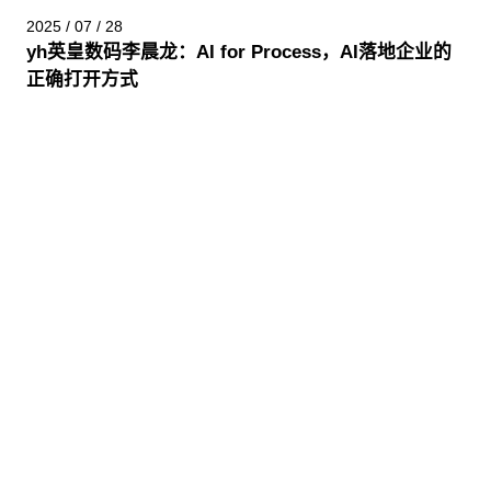
2025 / 07 / 28
yh英皇数码李晨龙：AI for Process，AI落地企业的
正确打开方式
股票代码：000034.SZ
yh英皇控股
yh英皇信息
yh英皇问学
yh英皇鲲泰
yh英皇云科
yh英皇商桥
山石网科
高科数聚
GoPomelo
联系我们
隐私政策
法律声明