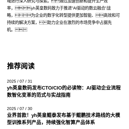
域进行深入研究与探索。通过加速创新和提升生产效
率，yh英皇数码致力于推进"AI驱动的数云融合"战
略，为企业的数字化转型提供更加智能、高效和可
持续的解决方案，助力企业在激烈的市场竞争中占据先
机。
推荐阅读
2025 / 07 / 31
yh英皇数码发布CTO/CIO的必读物：AI驱动企业流程
数智化变革的范式与实战指南
2025 / 07 / 30
业界首款！yh英皇鲲泰发布基于鲲鹏技术路线的大模
型训推系列产品，持续强化智算产品体系