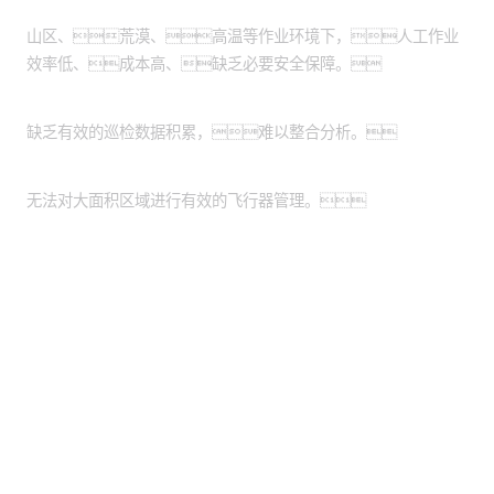
作业环境危险恶劣：
山区、荒漠、高温等作业环境下，人工作业
效率低、成本高、缺乏必要安全保障。
缺乏数据管理系统：
缺乏有效的巡检数据积累，难以整合分析。
缺乏统一的平台：
无法对大面积区域进行有效的飞行器管理。
股票代码：000034.SZ
yh英皇控股
yh英皇信息
yh英皇问学
yh英皇鲲泰
yh英皇云科
yh英皇商桥