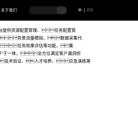
栈能力，结合工控多样化场景、任
关于我们
中
EN
管理需求打造而成。
台提供资源配置管理、任务配置管
背景流量模拟、数据采集代
任务效果评估等功能，集
评”于一体，全方位满足客户漏洞挖
技术验证、人才培养、应急演练等