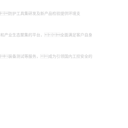
防护工具集研发及新产品检验提供环境支
养和产业生态聚集的平台，全面满足客户自身
装备测试等服务，成为引领国内工控安全的
控股
yh英皇信息
yh英皇问学
yh英皇鲲泰
yh英皇云科
商桥
山石网科
高科数聚
GoPomelo