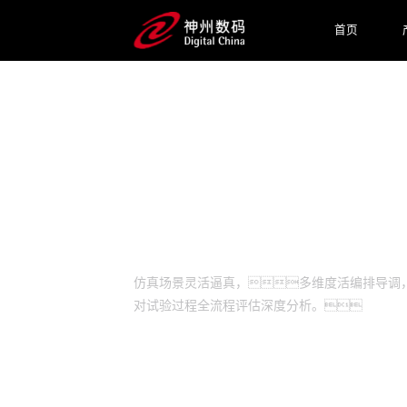
首页
预约专家咨询
场景
仿真场景灵活逼真，多维度活编排导调
对试验过程全流程评估深度分析。