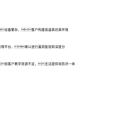
设备繁杂，客户构建高逼真仿真环境
管理平台，难以进行漏洞复现和深度分
但客户教学资源不足，无法提供攻防评一体