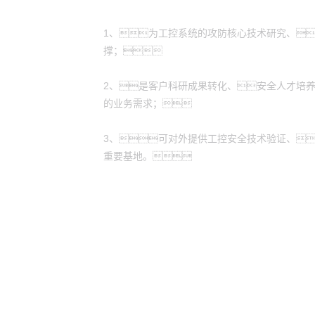
1、为工控系统的攻防核心技术研究、
撑；
2、是客户科研成果转化、安全人才培
的业务需求；
3、可对外提供工控安全技术验证、
重要基地。
yh英皇
yh英皇