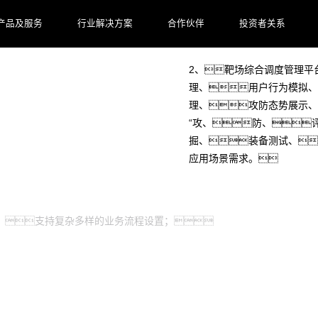
1、基于靶场平台的全
产品及服务
行业解决方案
合作伙伴
投资者关系
务流程独特性及虚实靶标融合
2、靶场综合调度管理平
理、用户行为模拟、
理、攻防态势展示、
“攻、防、
掘、装备测试、
应用场景需求。
，支持复杂多样的业务流程设置；