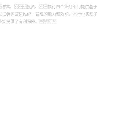
财富、投资、投行四个业务部门提供基于
发证券运营运维统一管理的能力和效能，实现了
处突提供了有利保障。
控股
yh英皇信息
yh英皇问学
yh英皇鲲泰
yh英皇云科
商桥
山石网科
高科数聚
GoPomelo
络安全与隐私保护