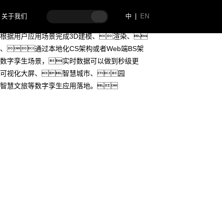
关于我们
中
EN
根据用户应用场景完成3D建模、渲染、
、通过本地化CS架构或者Web端BS架
数字孪生场景，实时数据可以做到秒级更
可视化大屏、智慧城市、园
智慧文旅等数字孪生应用落地。