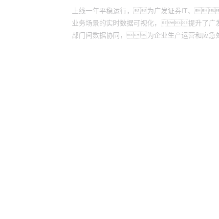
上线一年平稳运行，为广发证券IT、
业务场景的实时数据可视化，提升了广
部门间数据协同，为企业生产运营和应急
yh英皇
yh英皇
股票代码：000034.SZ
联系我们
隐私政策
法律声明
网