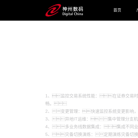
首页
预约专家咨询
场景
1、监控交易系统性能：在证券交易
畅。
2、变更管理：快速监控系统变更影响
3、异地IT运维：集中管理分支
4、多业务线数据集成：集成不同
5、灾备切换演练：定期演练灾备切