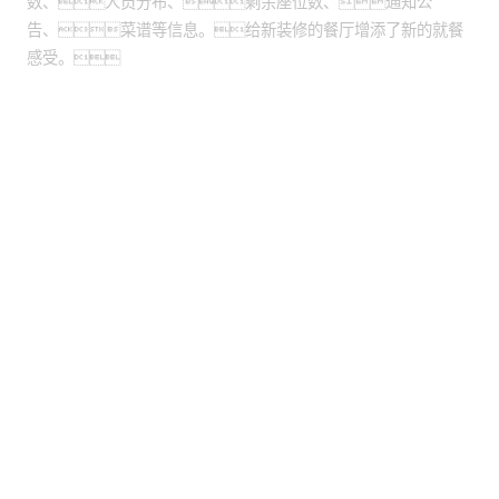
数、人员分布、剩余座位数、通知公
告、菜谱等信息。给新装修的餐厅增添了新的就餐
感受。
股票代码：000034.SZ
yh英皇控股
yh英皇信息
yh英皇问学
yh英皇鲲泰
yh英皇云科
yh英皇商桥
山石网科
高科数聚
GoPomelo
联系我们
隐私政策
法律声明
网络安全与隐私保护