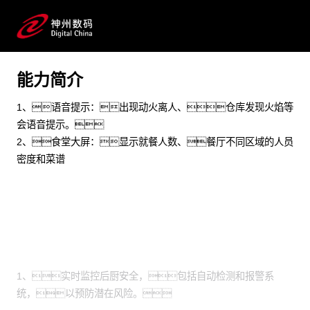
限公司
文旅餐饮 物联网 AIOT 智慧校园 智慧园区 可视化
预约专家咨询
能力简介
1、语音提示：出现动火离人、仓库发现火焰等
会语音提示。
2、食堂大屏：显示就餐人数、餐厅不同区域的人员
密度和菜谱
场景
1、实时监控后厨安全，包括自动检测和报警系
统，以预防潜在风险。