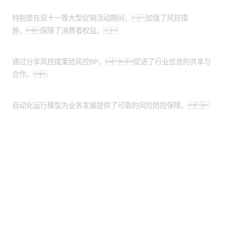
加强风控措施：
特别是在双十一等大型促销活动期间，加强了风控措
施，保障了消费者权益。
促进信息共享：
通过分享风控成果给风控BP，促进了行业信息的共享与
合作。
业务发展保障：
自动化运行模型为业务发展提供了可靠的风险防控保障。
股票代码：000034.SZ
yh英皇控股
yh英皇信息
yh英皇问学