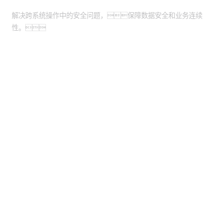
安全性增强
解决跨系统操作中的安全问题，保障数据安全和业务连续
性。
股票代码：000034.SZ
yh英皇控股
yh英皇信息
yh英皇问学
yh英皇鲲泰
yh英皇云科
yh英皇商桥
山石网科
高科数聚
GoPomelo
联系我们
隐私政策
法律声明
网络安全与隐私保护