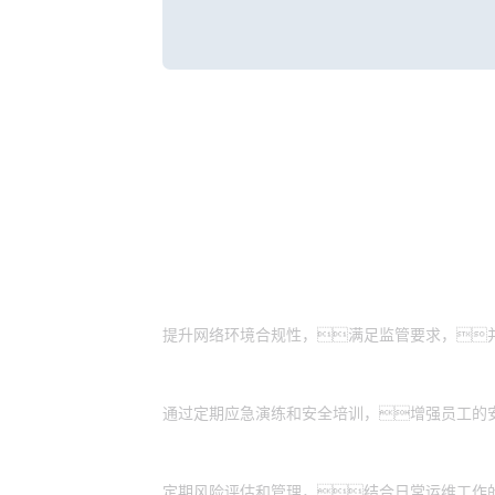
客户价值
确保合规与安全
提升网络环境合规性，满足监管要求，
增强应急与防护能力
通过定期应急演练和安全培训，增强员工的
优化风险管理与运维支持
定期风险评估和管理，结合日常运维工作