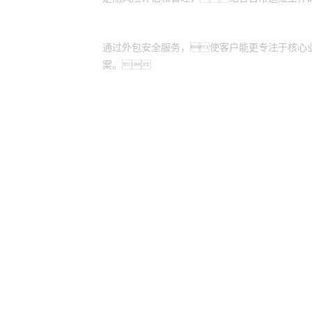
提升运营效率与专业咨询
通过外包安全服务，使客户能更专注于核心
案。
yh英皇
yh英皇
股票代码：000034.SZ