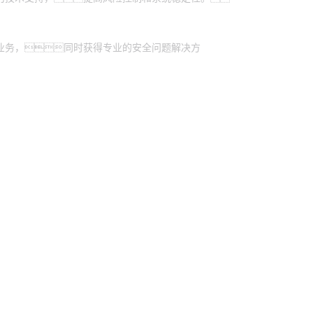
业务，同时获得专业的安全问题解决方
控股
yh英皇信息
yh英皇问学
yh英皇鲲泰
yh英皇云科
商桥
山石网科
高科数聚
GoPomelo