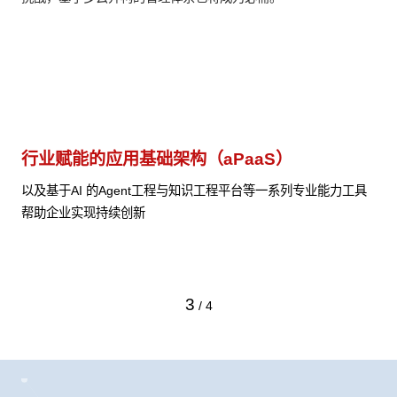
云原生就绪开发工具与技术组件（PaaS）
和面向AI的底层公共基础设施资源（IaaS）
工具
帮
格
在基础设施层面，基于商业或开源的云原生就绪开发工具与技术
组件（PaaS）和面向AI的底层公共基础设施资源（IaaS），将共
同支撑企业完成数字化转型
4
/
4