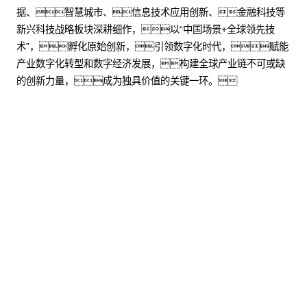
据、智慧城市、信息技术应用创新、金融科技等
新兴科技战略板块深耕细作，以“中国场景+全球领先技
术”，孵化原始创新，引领数字化时代，赋能
产业数字化转型和数字经济发展，构建全球产业链不可或缺
的创新力量，成为独具价值的关键一环。
股票代码：000034.SZ
yh英皇控股
yh英皇信息
yh英皇问学
yh英皇鲲泰
yh英皇云科
yh英皇商桥
山石网科
高科数聚
GoPomelo