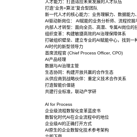
人才能力：打造适应未来发展的人才队伍
打造“业务+算法”复合型团队
新一代人才的核心能力：业务理解力、数据能力、AI
AI驱动新岗位： AI赋能的业务分析师、流程挖
内部人才转型：面向全员、高潜、专属AI岗位的
组织变革：构建敏捷高效的AI治理保障体系
打破组织壁垒、建立专业的AI赋能中心，找到一
AI时代的新型领导力
首席流程官 (Chief Process Officer, CPO)
AI产品经理
数据与AI治理主管
生态协同：构建开放共赢的合作生态
从供应商到战略伙伴：重定义技术合作关系
打造智能价值链
共建行业标准，联动产学研
AI for Process
企业级流程数智化变革蓝皮书
数智化时代AI在企业流程中的地位
企业级AI的正确打开方式
AI原生的企业数智化技术参考架构
立即下载