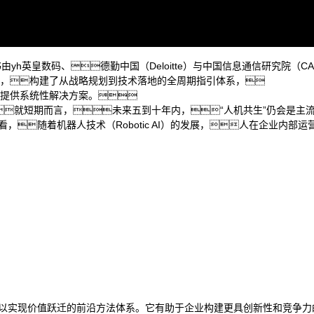
据价值，助力企业从效率优化跃向智能跃升，在数智浪潮中锚
》蓝皮书由yh英皇数码、德勤中国（Deloitte）与中国信息通信研究院（
实践，构建了从战略规划到技术落地的全周期指引体系，
战提供系统性解决方案。
就短期而言，未来五到十年内，“人机共生”仍会是主流
，随着机器人技术（Robotic AI）的发展，人在企业内部
业流程变革，以实现价值跃迁的前沿方法体系。它有助于企业构建更具创新性和竞