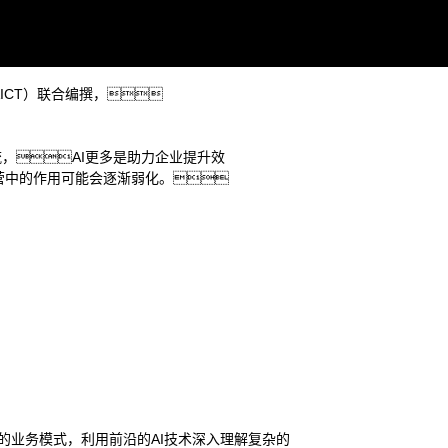
定进化方向。
CAICT）联合编撰，
，AI更多是助力企业提升效
企业应“做模型的朋友
运营中的作用可能会逐渐弱化。
域。
—————— 火山引擎
争力的业务模式，利用前沿的AI技术深入理解复杂的